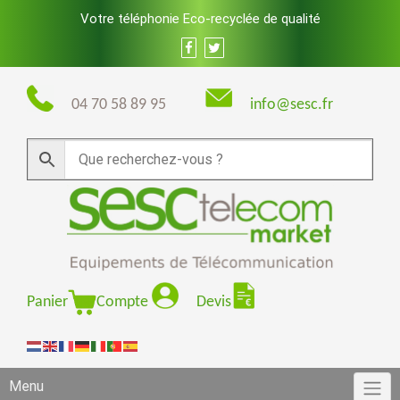
Skip
Votre téléphonie Eco-recyclée de qualité
to
content
04 70 58 89 95
info@sesc.fr
Panier
Compte
Devis
Menu