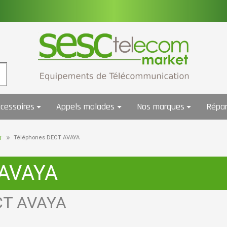
cessoires
Appels malades
Nos marques
Répar
Téléphones DECT AVAYA
T
 AVAYA
ECT AVAYA