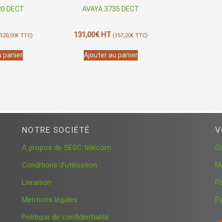
30 DECT
AVAYA 3735 DECT
131,00
€
HT
120,00
€
TTC)
(
157,20
€
TTC)
u panier
Ajouter au panier
NOTRE SOCIÉTÉ
V
A propos de SESC telecom
C
Conditions d’utilisation
M
Livraison
P
Mentions légales
Pa
Politique de confidentialité