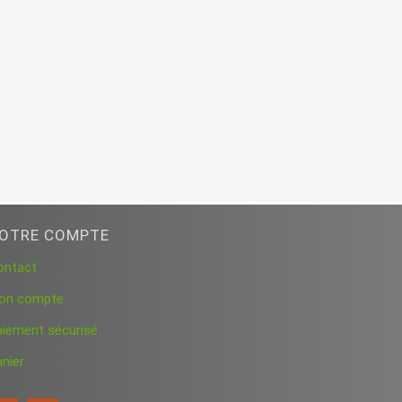
OTRE COMPTE
ontact
on compte
aiement sécurisé
nier