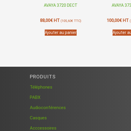
AVAYA 3720 DECT
AVAYA 37
88,00
€
HT
100,00
€
HT
(
105,60
€
TTC)
(
Ajouter au panier
Ajouter a
PRODUITS
Téléphones
PABX
Audioconférences
Casques
Acccessoires