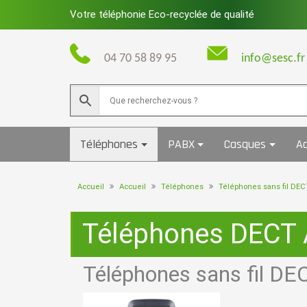
Skip
Votre téléphonie Eco-recyclée de qualité
to
content
04 70 58 89 95
info@sesc.fr
Téléphones
PABX
Casques
Ac
Accueil
Accueil
Téléphones
Téléphones sans fil DEC
Téléphones DECT
Téléphones sans fil D