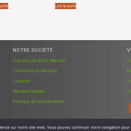
 suite
Lire la suite
NOTRE SOCIÉTÉ
V
A propos de SESC telecom
C
Conditions d’utilisation
M
Livraison
P
Mentions légales
Pa
Politique de confidentialité
ience sur notre site web. Vous pouvez continuer votre navigation pour a
© 2026 SESC telecom France