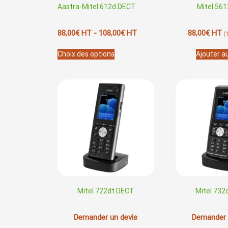
Aastra-Mitel 612d DECT
Mitel 56
88,00
€
HT -
108,00
€
HT
88,00
€
HT
(
Ce
Choix des options
Ajouter a
produit
a
plusieurs
variations.
Les
options
peuvent
être
choisies
sur
la
page
du
Mitel 722dt DECT
Mitel 732
produit
Demander un devis
Demander 