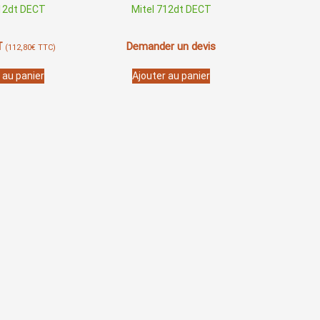
du
612dt DECT
Mitel 712dt DECT
produit
T
Demander un devis
(
112,80
€
TTC)
 au panier
Ajouter au panier