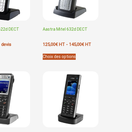
 622d DECT
Aastra Mitel 632d DECT
 devis
125,00
€
HT -
145,00
€
HT
Ce
Choix des options
produit
a
plusieurs
variations.
Les
options
peuvent
être
choisies
sur
la
page