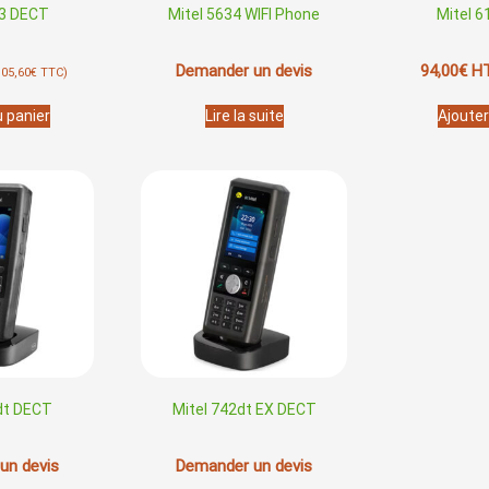
13 DECT
Mitel 5634 WIFI Phone
Mitel 
Demander un devis
94,00
€
H
105,60
€
TTC)
u panier
Lire la suite
Ajouter
dt DECT
Mitel 742dt EX DECT
un devis
Demander un devis