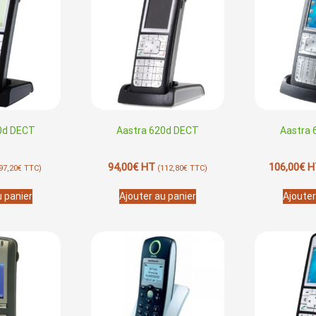
0d DECT
Aastra 620d DECT
Aastra
94,00
€
HT
106,00
€
H
97,20
€
TTC)
(
112,80
€
TTC)
u panier
Ajouter au panier
Ajouter