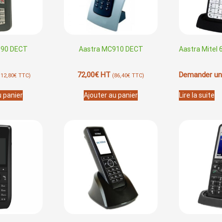
690 DECT
Aastra MC910 DECT
Aastra Mitel
72,00
€
HT
Demander un
112,80
€
TTC)
(
86,40
€
TTC)
u panier
Ajouter au panier
Lire la suite