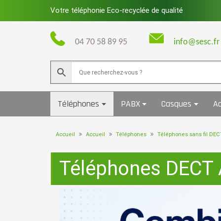
Skip
Votre téléphonie Eco-recyclée de qualité
to
content
04 70 58 89 95
info@sesc.fr
Téléphones
PABX
Casques
Ac
Accueil
Accueil
Téléphones
Téléphones sans fil DEC
Téléphones DECT