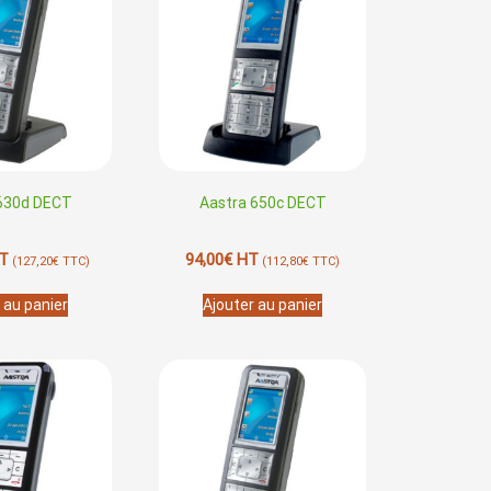
 630d DECT
Aastra 650c DECT
T
94,00
€
HT
(
127,20
€
TTC)
(
112,80
€
TTC)
 au panier
Ajouter au panier