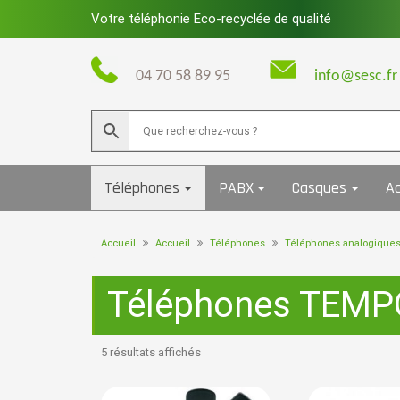
Skip
Votre téléphonie Eco-recyclée de qualité
to
content
04 70 58 89 95
info@sesc.fr
Téléphones
PABX
Casques
Ac
Accueil
Accueil
Téléphones
Téléphones analogique
Téléphones TEMP
5 résultats affichés