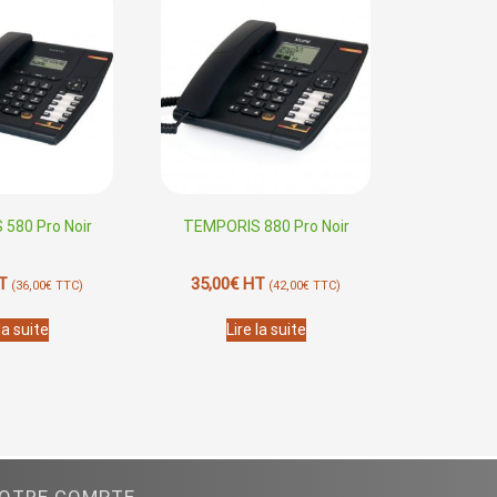
580 Pro Noir
TEMPORIS 880 Pro Noir
T
35,00
€
HT
(
36,00
€
TTC)
(
42,00
€
TTC)
la suite
Lire la suite