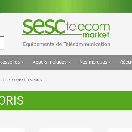
cessoires
Appels malades
Nos marques
Répar
Téléphones TEMPORIS
s
ORIS