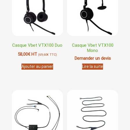
Casque Vbet VTX100 Duo
Casque Vbet VTX100
Mono
58,00
€
HT
(
69,60
€
TTC)
Demander un devis
Ajouter au panier
Lire la suite