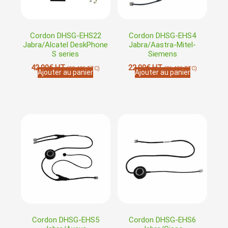
Cordon DHSG-EHS22
Cordon DHSG-EHS4
Jabra/Alcatel DeskPhone
Jabra/Aastra-Mitel-
S series
Siemens
42,00
€
HT
22,00
€
HT
(
50,40
€
TTC)
(
26,40
€
TTC)
Ajouter au panier
Ajouter au panier
Cordon DHSG-EHS5
Cordon DHSG-EHS6