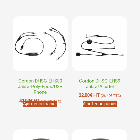
Cordon DHSG-EHS80
Cordon DHSG-EHS9
Jabra-Poly-Epos/USB
Jabra/Alcatel
Phone
22,00
€
HT
(
26,40
€
TTC)
42,00
€
HT
(
50,40
€
TTC)
Ajouter au panier
Ajouter au panier