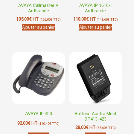
AVAYA Callmaster V
AVAYA IP 1616-I
Anthracite
Anthracite
105,00
€
HT
118,00
€
HT
(
126,00
€
TTC)
(
141,60
€
TTC)
Ajouter au panier
Ajouter au panier
AVAYA IP 400
Batterie Aastra Mitel
DT413-423
92,00
€
HT
(
110,40
€
TTC)
28,00
€
HT
(
33,60
€
TTC)