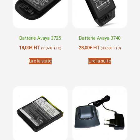
Batterie Avaya 3725
Batterie Avaya 3740
18,00
€
HT
28,00
€
HT
(
21,60
€
TTC)
(
33,60
€
TTC)
Lire la suite
Lire la suite