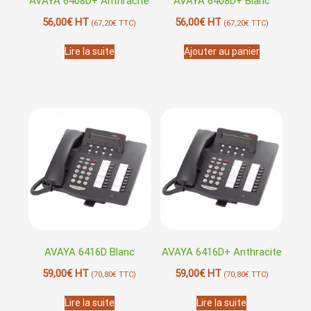
AVAYA 6408D+ Anthracite
AVAYA 6408D+ Blanc
56,00
€
HT
56,00
€
HT
(
67,20
€
TTC)
(
67,20
€
TTC)
Lire la suite
Ajouter au panier
AVAYA 6416D Blanc
AVAYA 6416D+ Anthracite
59,00
€
HT
59,00
€
HT
(
70,80
€
TTC)
(
70,80
€
TTC)
Lire la suite
Lire la suite