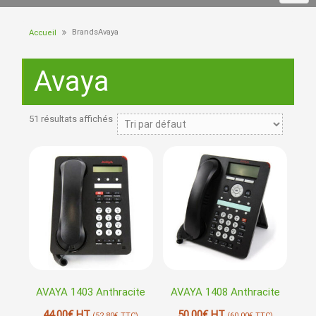
BrandsAvaya
Accueil
Avaya
51 résultats affichés
AVAYA 1403 Anthracite
AVAYA 1408 Anthracite
44,00
€
HT
50,00
€
HT
(
52,80
€
TTC)
(
60,00
€
TTC)