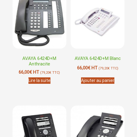
AVAYA 6424D+M
AVAYA 6424D+M Blanc
Anthracite
66,00
€
HT
(
79,20
€
TTC)
66,00
€
HT
(
79,20
€
TTC)
Lire la suite
Ajouter au panier