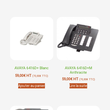
AVAYA 6416D+ Blanc
AVAYA 6416D+M
Anthracite
59,00
€
HT
(
70,80
€
TTC)
59,00
€
HT
(
70,80
€
TTC)
Ajouter au panier
Lire la suite