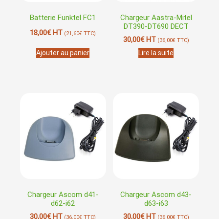
Batterie Funktel FC1
Chargeur Aastra-Mitel
DT390-DT690 DECT
18,00
€
HT
(
21,60
€
TTC)
30,00
€
HT
(
36,00
€
TTC)
Ajouter au panier
Lire la suite
Chargeur Ascom d41-
Chargeur Ascom d43-
d62-i62
d63-i63
30,00
€
HT
30,00
€
HT
(
36,00
€
TTC)
(
36,00
€
TTC)