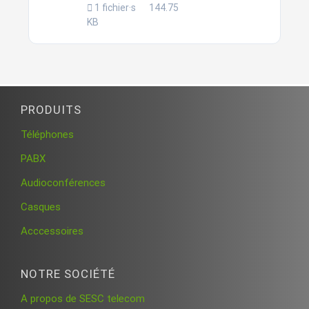
1 fichier·s
144.75
KB
PRODUITS
Téléphones
PABX
Audioconférences
Casques
Acccessoires
NOTRE SOCIÉTÉ
A propos de SESC telecom