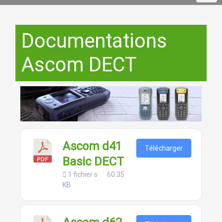
Documentations
Ascom DECT
Ascom d41
Télécharger
Basic DECT
1 fichier·s
60.35
KB