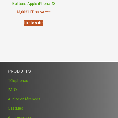
Batterie Apple iPhone 4S
13,00
€
HT
(
15,60
€
TTC)
Lire la suite
PRODUITS
Téléphones
PABX
Audioconférences
Casques
Acccessoires