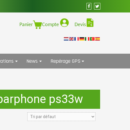
Panier
Compte
Devis
ations
News
Repérage GPS
 barphone ps33w