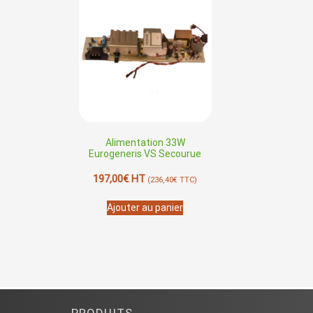
Alimentation 33W
Eurogeneris VS Secourue
197,00
€
HT
(
236,40
€
TTC)
Ajouter au panier