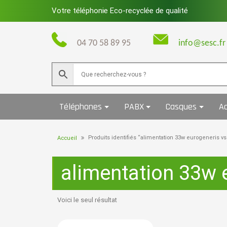
Skip
Votre téléphonie Eco-recyclée de qualité
to
content
04 70 58 89 95
info@sesc.fr
Téléphones
PABX
Casques
Ac
Produits identifiés “alimentation 33w eurogeneris 
Accueil
alimentation 33w
Voici le seul résultat