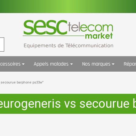
cessoires
Appels malades
Nos marques
Répar
vs secourue barphone ps33w”
 eurogeneris vs secourue