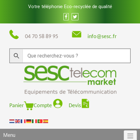
Skip
Votre téléphonie Eco-recyclée de qualité
to
content
04 70 58 89 95
info@sesc.fr
Panier
Compte
Devis
Menu