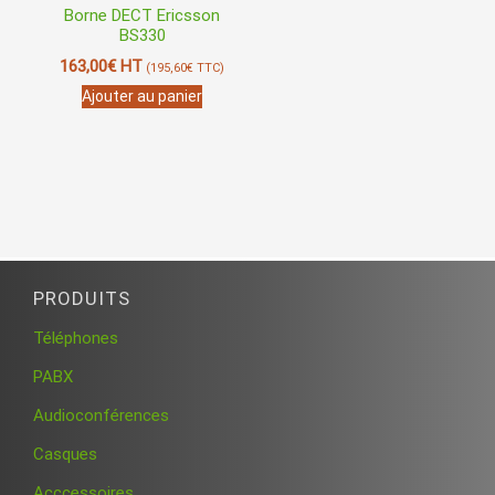
Borne DECT Ericsson
BS330
163,00
€
HT
(
195,60
€
TTC)
Ajouter au panier
PRODUITS
Téléphones
PABX
Audioconférences
Casques
Acccessoires