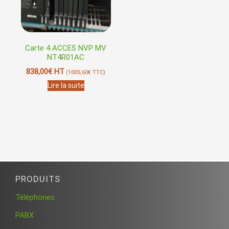
Carte 4 ACCES NVP MV
NT4R01AC
838,00
€
HT
(
1005,60
€
TTC)
Lire la suite
PRODUITS
Téléphones
PABX