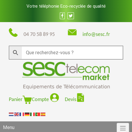
Skip
Votre téléphonie Eco-recyclée de qualité
to
content
04 70 58 89 95
info@sesc.fr
Panier
Compte
Devis
Menu