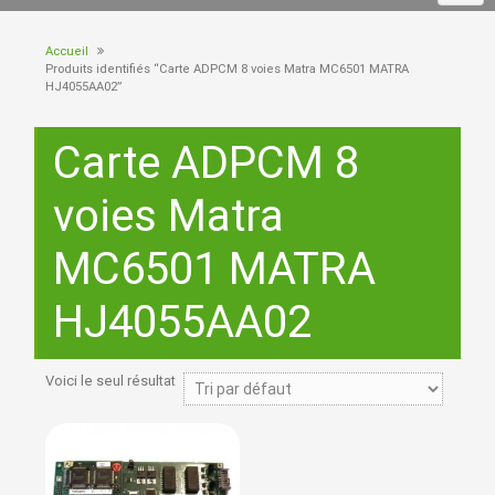
Accueil
Produits identifiés “Carte ADPCM 8 voies Matra MC6501 MATRA
HJ4055AA02”
Carte ADPCM 8
voies Matra
MC6501 MATRA
HJ4055AA02
Voici le seul résultat