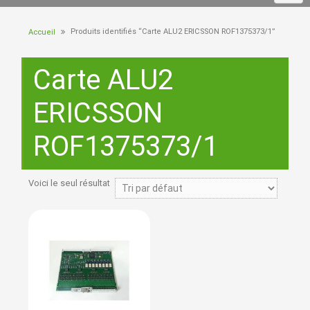
Produits identifiés “Carte ALU2 ERICSSON ROF1375373/1”
Accueil
Carte ALU2
ERICSSON
ROF1375373/1
Voici le seul résultat