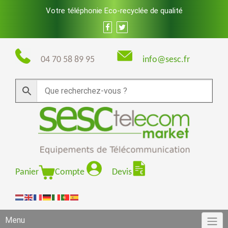
Skip
Votre téléphonie Eco-recyclée de qualité
to
content
04 70 58 89 95
info@sesc.fr
Panier
Compte
Devis
Menu