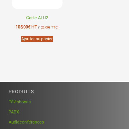
Carte ALU2
105,00
€
HT
(
126,00
€
TTC)
Ajouter au panier
PRODUITS
Téléphones
PABX
Audioconférences