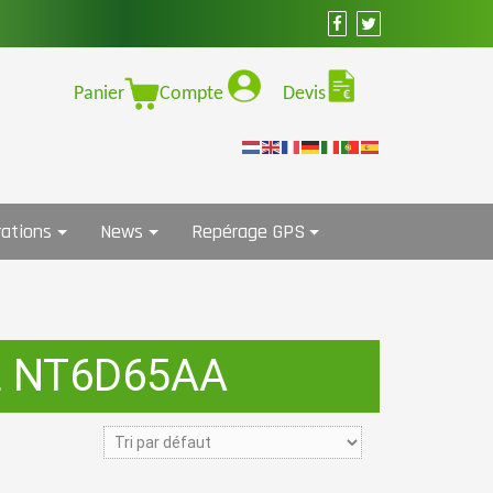
Panier
Compte
Devis
ations
News
Repérage GPS
L NT6D65AA