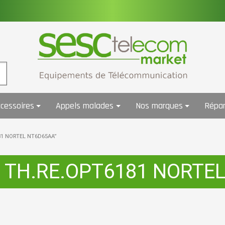
cessoires
Appels malades
Nos marques
Répar
6181 NORTEL NT6D65AA”
PU TH.RE.OPT6181 NORTE