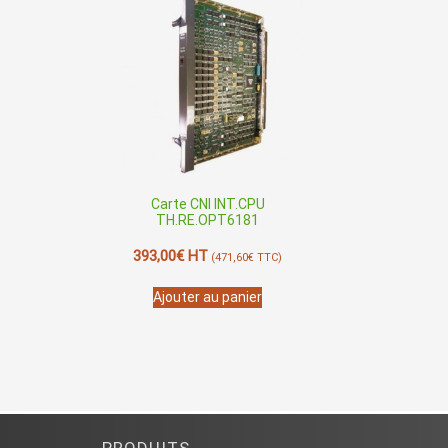
Carte CNI INT.CPU
TH.RE.OPT6181
393,00
€
HT
(
471,60
€
TTC)
Ajouter au panier