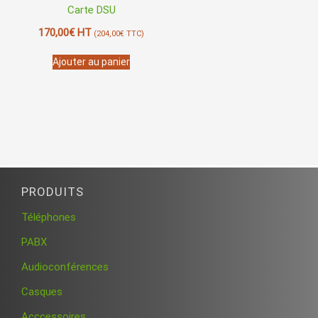
Carte DSU
170,00
€
HT
(
204,00
€
TTC)
Ajouter au panier
PRODUITS
Téléphones
PABX
Audioconférences
Casques
Acccessoires