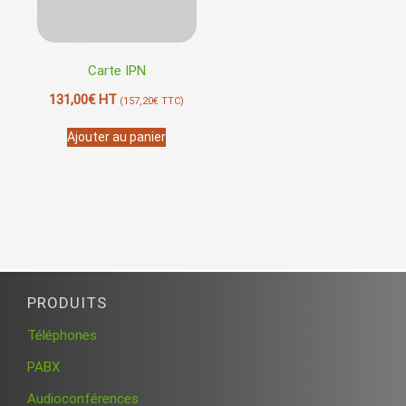
Carte IPN
131,00
€
HT
(
157,20
€
TTC)
Ajouter au panier
PRODUITS
Téléphones
PABX
Audioconférences