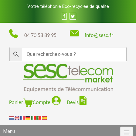
Skip
Votre téléphonie Eco-recyclée de qualité
to
content
04 70 58 89 95
info@sesc.fr
Panier
Compte
Devis
Menu