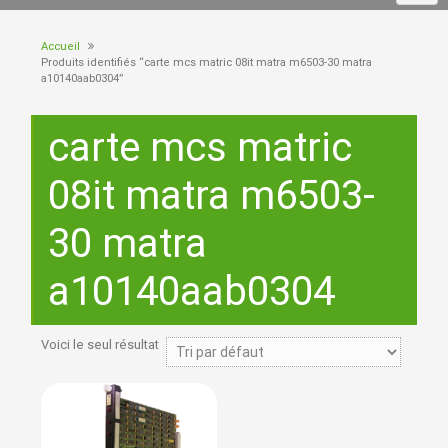
Accueil
Produits identifiés “carte mcs matric 08it matra m6503-30 matra
a10140aab0304”
carte mcs matric
08it matra m6503-
30 matra
a10140aab0304
Voici le seul résultat