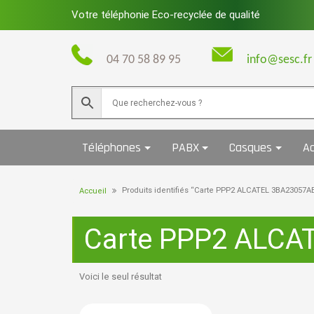
Skip
Votre téléphonie Eco-recyclée de qualité
to
content
04 70 58 89 95
info@sesc.fr
Téléphones
PABX
Casques
Ac
Produits identifiés “Carte PPP2 ALCATEL 3BA23057A
Accueil
Carte PPP2 ALCA
Voici le seul résultat