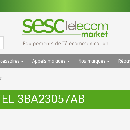
cessoires
Appels malades
Nos marques
Répar
B”
TEL 3BA23057AB