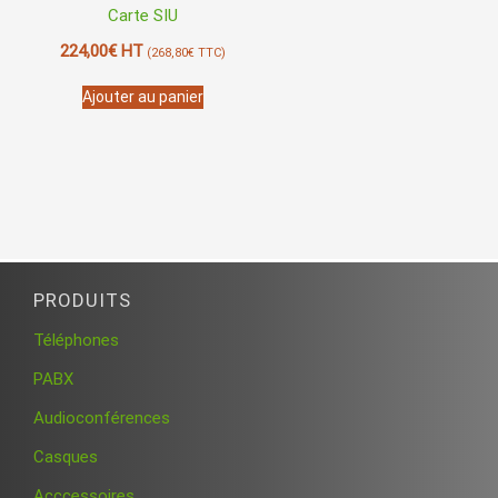
Carte SIU
224,00
€
HT
(
268,80
€
TTC)
Ajouter au panier
PRODUITS
Téléphones
PABX
Audioconférences
Casques
Acccessoires