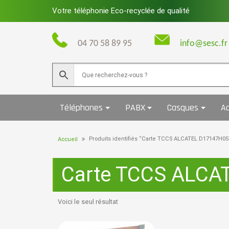
Skip
Votre téléphonie Eco-recyclée de qualité
to
content
04 70 58 89 95
info@sesc.fr
Téléphones
PABX
Casques
Ac
Produits identifiés “Carte TCCS ALCATEL D17147H05
Accueil
Carte TCCS ALCA
Voici le seul résultat