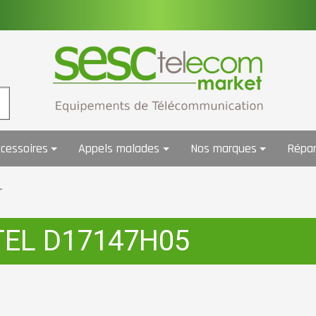
cessoires
Appels malades
Nos marques
Répar
”
TEL D17147H05