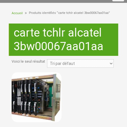
Produits identifiés “carte tchlr alcatel 3bw00067aa01aa”
Accueil
carte tchlr alcatel
3bw00067aa01aa
Voici le seul résultat