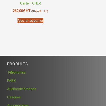
Carte TCHLR
262,00
€
HT
(
314,40
€
TTC)
Ajouter au panier
PRODUITS
Téléphones
PABX
Audioconférences
Casques
Acccessoires