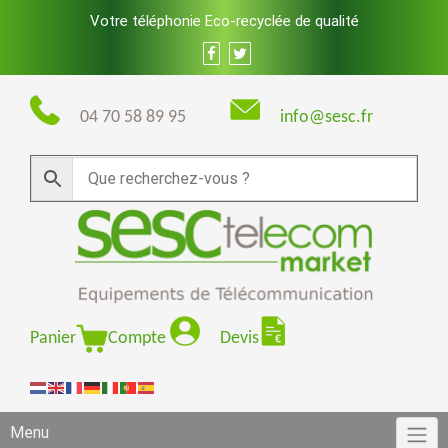
Skip
Votre téléphonie Eco-recyclée de qualité
to
content
04 70 58 89 95
info@sesc.fr
Panier
Compte
Devis
Menu