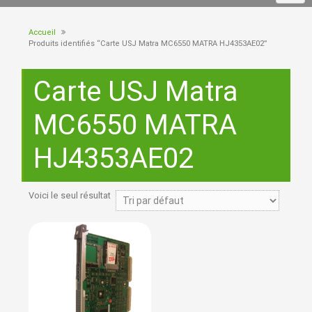
Accueil
Produits identifiés “Carte USJ Matra MC6550 MATRA HJ4353AE02”
Carte USJ Matra
MC6550 MATRA
HJ4353AE02
Voici le seul résultat