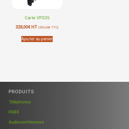
Carte VPS35
328,00
€
HT
(
393,60
€
TTC)
Ajouter au panier
PRODUITS
Téléphones
PABX
Audioconférences