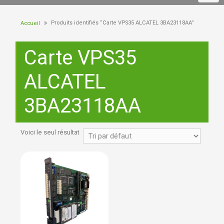
Produits identifiés “Carte VPS35 ALCATEL 3BA23118AA”
Accueil
Carte VPS35
ALCATEL
3BA23118AA
Voici le seul résultat