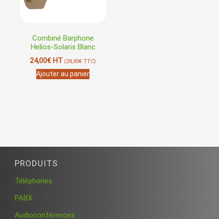
Combiné Barphone
Helios-Solaris Blanc
24,00
€
HT
(
28,80
€
TTC)
Ajouter au panier
PRODUITS
Téléphones
PABX
Audioconférences