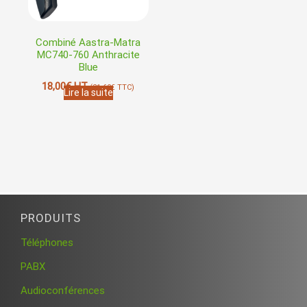
Combiné Aastra-Matra
MC740-760 Anthracite
Blue
18,00
€
HT
(
21,60
€
TTC)
Lire la suite
PRODUITS
Téléphones
PABX
Audioconférences