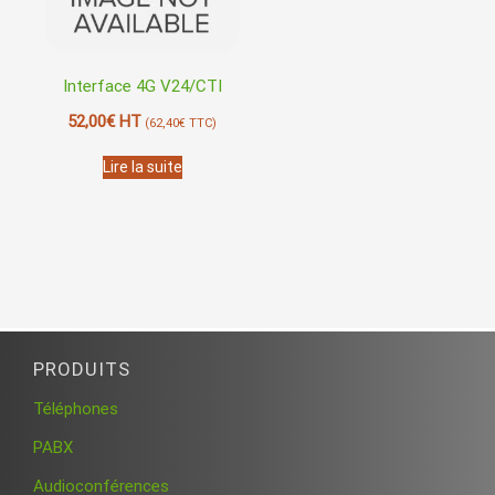
Interface 4G V24/CTI
52,00
€
HT
(
62,40
€
TTC)
Lire la suite
PRODUITS
Téléphones
PABX
Audioconférences