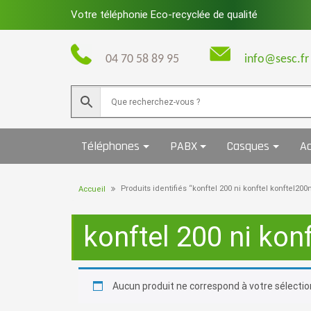
Skip
Votre téléphonie Eco-recyclée de qualité
to
content
04 70 58 89 95
info@sesc.fr
Téléphones
PABX
Casques
Ac
Produits identifiés “konftel 200 ni konftel konftel200n
Accueil
konftel 200 ni kon
Aucun produit ne correspond à votre sélectio