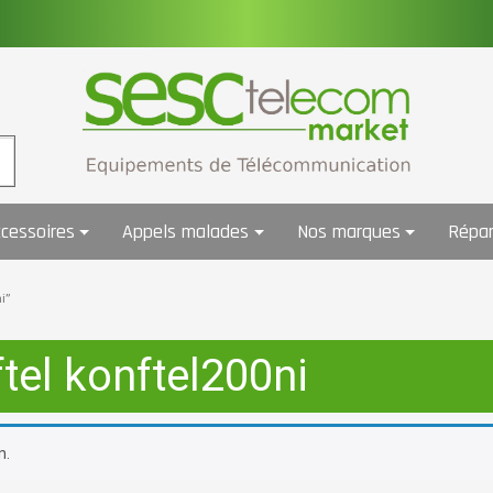
cessoires
Appels malades
Nos marques
Répar
i”
ftel konftel200ni
n.