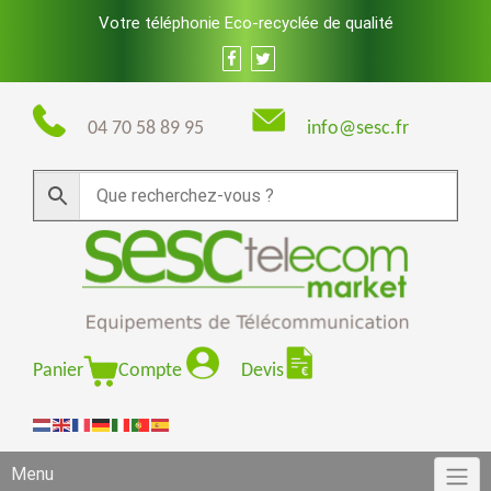
Skip
Votre téléphonie Eco-recyclée de qualité
to
content
04 70 58 89 95
info@sesc.fr
Panier
Compte
Devis
Menu