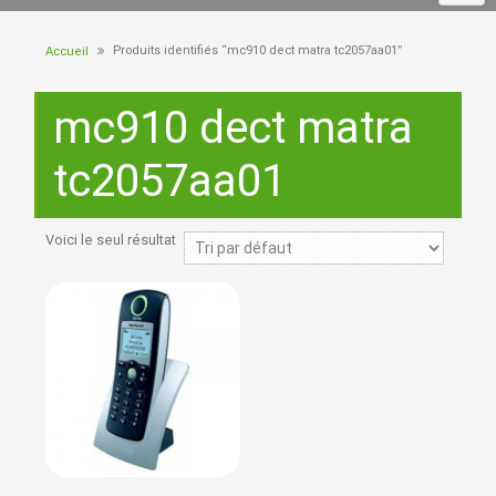
Produits identifiés “mc910 dect matra tc2057aa01”
Accueil
mc910 dect matra
tc2057aa01
Voici le seul résultat