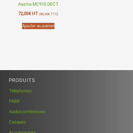
Aastra MC910 DECT
72,00
€
HT
(
86,40
€
TTC)
Ajouter au panier
PRODUITS
Téléphones
PABX
Audioconférences
Casques
Acccessoires