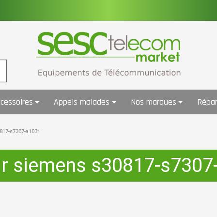
cessoires
Appels malades
Nos marques
Répar
0817-s7307-a103”
ir siemens s30817-s7307