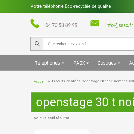
Skip
Votre téléphonie Eco-recyclée de qualité
to
content
04 70 58 89 95
info@sesc.fr
Téléphones
PABX
Casques
Ac
Produits identifiés “openstage 30 t noir siemens s3
Accueil
openstage 30 t no
Voici le seul résultat