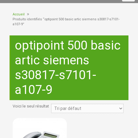
Accueil
Produits identifiés “optipoint 500 basic artic siemens s30817-s7101-
a107-9”
optipoint 500 basic
artic siemens
s30817-s7101-
a107-9
Voici le seul résultat