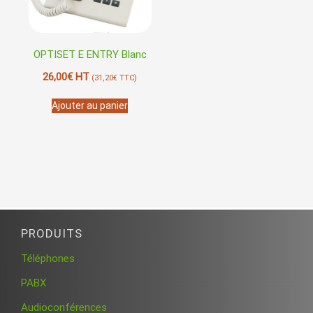
OPTISET E ENTRY Blanc
26,00
€
HT
(
31,20
€
TTC)
Ajouter au panier
PRODUITS
Téléphones
PABX
Audioconférences