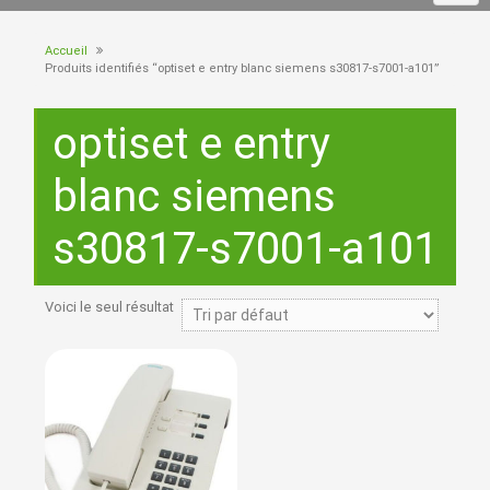
Accueil
Produits identifiés “optiset e entry blanc siemens s30817-s7001-a101”
optiset e entry
blanc siemens
s30817-s7001-a101
Voici le seul résultat