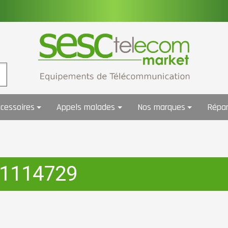
cessoires
Appels malades
Nos marques
Répar
 1114729