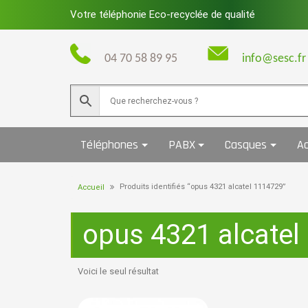
Skip
Votre téléphonie Eco-recyclée de qualité
to
content
04 70 58 89 95
info@sesc.fr
Téléphones
PABX
Casques
Ac
Produits identifiés “opus 4321 alcatel 1114729”
Accueil
opus 4321 alcatel
Voici le seul résultat