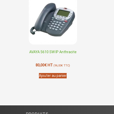
AVAYA 5610 SW IP Anthracite
80,00
€
HT
(
96,00
€
TTC)
Ajouter au panier