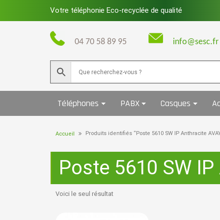
Skip
Votre téléphonie Eco-recyclée de qualité
to
content
04 70 58 89 95
info@sesc.fr
Téléphones
PABX
Casques
Ac
Produits identifiés “Poste 5610 SW IP Anthracite A
Accueil
Poste 5610 SW IP
Voici le seul résultat