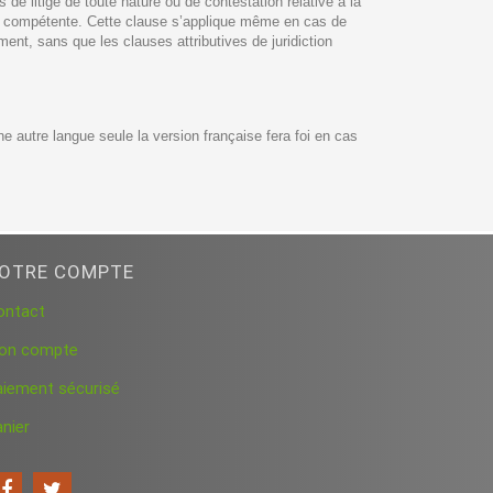
e litige de toute nature ou de contestation relative à la
ion compétente. Cette clause s’applique même en cas de
ent, sans que les clauses attributives de juridiction
ne autre langue seule la version française fera foi en cas
OTRE COMPTE
ontact
on compte
aiement sécurisé
nier