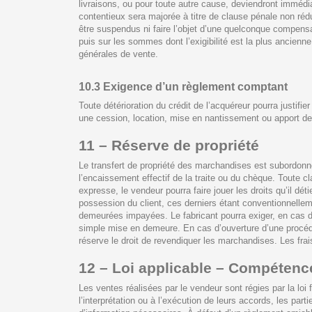
livraisons, ou pour toute autre cause, deviendront imméd
contentieux sera majorée à titre de clause pénale non réd
être suspendus ni faire l’objet d’une quelconque compensat
puis sur les sommes dont l’exigibilité est la plus ancien
générales de vente.
10.3 Exigence d’un règlement comptant
Toute détérioration du crédit de l’acquéreur pourra justi
une cession, location, mise en nantissement ou apport de 
11 – Réserve de propriété
Le transfert de propriété des marchandises est subordonné
l’encaissement effectif de la traite ou du chèque. Toute 
expresse, le vendeur pourra faire jouer les droits qu’il dé
possession du client, ces derniers étant conventionnell
demeurées impayées. Le fabricant pourra exiger, en cas d
simple mise en demeure. En cas d’ouverture d’une procédu
réserve le droit de revendiquer les marchandises. Les fra
12 – Loi applicable – Compétenc
Les ventes réalisées par le vendeur sont régies par la loi 
l’interprétation ou à l’exécution de leurs accords, les pa