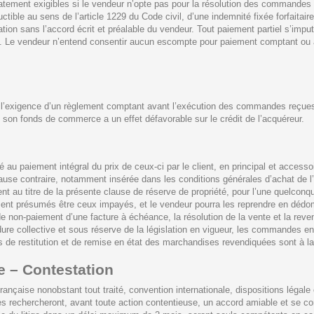
iatement exigibles si le vendeur n’opte pas pour la résolution des commandes
uctible au sens de l’article 1229 du Code civil, d’une indemnité fixée forfait
ion sans l’accord écrit et préalable du vendeur. Tout paiement partiel s’impute
ne. Le vendeur n’entend consentir aucun escompte pour paiement comptant ou à
fier l’exigence d’un règlement comptant avant l’exécution des commandes reçue
son fonds de commerce a un effet défavorable sur le crédit de l’acquéreur.
 au paiement intégral du prix de ceux-ci par le client, en principal et access
clause contraire, notamment insérée dans les conditions générales d’achat de l
tient au titre de la présente clause de réserve de propriété, pour l’une quelcon
ement présumés être ceux impayés, et le vendeur pourra les reprendre en dé
e non-paiement d’une facture à échéance, la résolution de la vente et la re
re collective et sous réserve de la législation en vigueur, les commandes e
is de restitution et de remise en état des marchandises revendiquées sont à la
e – Contestation
française nonobstant tout traité, convention internationale, dispositions légale 
rties rechercheront, avant toute action contentieuse, un accord amiable et se 