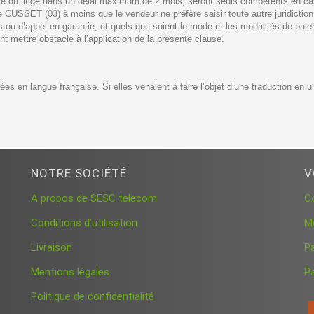
e du litige dans un délai maximum de 2 mois, seront seuls compétents en cas d
e CUSSET (03) à moins que le vendeur ne préfère saisir toute autre juridict
 ou d’appel en garantie, et quels que soient le mode et les modalités de paiem
 mettre obstacle à l’application de la présente clause.
es en langue française. Si elles venaient à faire l’objet d’une traduction en u
NOTRE SOCIÉTÉ
V
A propos de SESC telecom
C
Conditions d’utilisation
M
Livraison
P
Mentions légales
Pa
Politique de confidentialité