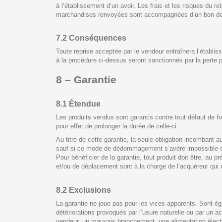
à l’établissement d’un avoir. Les frais et les risques du r
marchandises renvoyées sont accompagnées d’un bon de retou
7.2 Conséquences
Toute reprise acceptée par le vendeur entraînera l’établiss
à la procédure ci-dessus seront sanctionnés par la perte 
8 – Garantie
8.1 Étendue
Les produits vendus sont garantis contre tout défaut de fo
pour effet de prolonger la durée de celle-ci.
Au titre de cette garantie, la seule obligation incombant 
sauf si ce mode de dédommagement s’avère impossible o
Pour bénéficier de la garantie, tout produit doit être, au
et/ou de déplacement sont à la charge de l’acquéreur qui n
8.2 Exclusions
La garantie ne joue pas pour les vices apparents. Sont égal
détériorations provoqués par l’usure naturelle ou par un ac
vendeur, un mauvais branchement, une alimentation électri