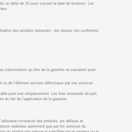
ès un délai de 15 jours suivant la date de livraison. Les
rées.
ntitative des produits retournés ; les retours non conformes
 interventions au titre de la garantie ne sauraient avoir
uit ou de l’élément reconnu défectueux par ses services
nsable pour tout remplacement. Les frais éventuels de port
du fait de l’application de la garantie.
tilisation incorrecte des produits, les défauts et
ications réalisées autrement que par les services du
on du produit non prévue ni spécifiée par le vendeur ou le