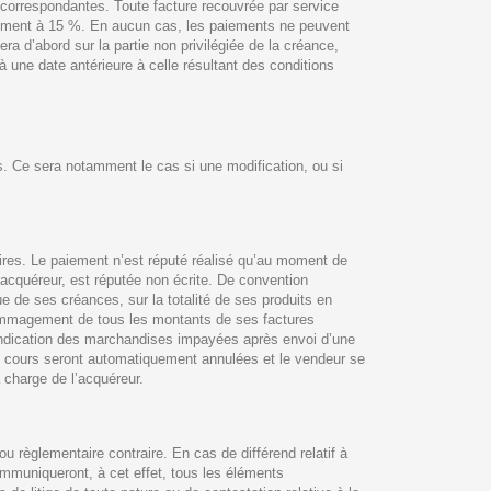
 correspondantes. Toute facture recouvrée par service
airement à 15 %. En aucun cas, les paiements ne peuvent
ra d’abord sur la partie non privilégiée de la créance,
 une date antérieure à celle résultant des conditions
s. Ce sera notamment le cas si une modification, ou si
oires. Le paiement n’est réputé réalisé qu’au moment de
’acquéreur, est réputée non écrite. De convention
que de ses créances, sur la totalité de ses produits en
dommagement de tous les montants de ses factures
vendication des marchandises impayées après envoi d’une
n cours seront automatiquement annulées et le vendeur se
 charge de l’acquéreur.
ou règlementaire contraire. En cas de différend relatif à
communiqueront, à cet effet, tous les éléments