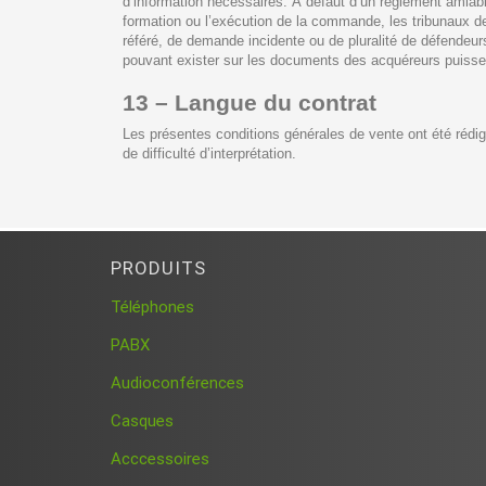
d’information nécessaires. À défaut d’un règlement amiabl
formation ou l’exécution de la commande, les tribunaux d
référé, de demande incidente ou de pluralité de défendeurs
pouvant exister sur les documents des acquéreurs puissent
13 – Langue du contrat
Les présentes conditions générales de vente ont été rédigé
de difficulté d’interprétation.
PRODUITS
Téléphones
PABX
Audioconférences
Casques
Acccessoires