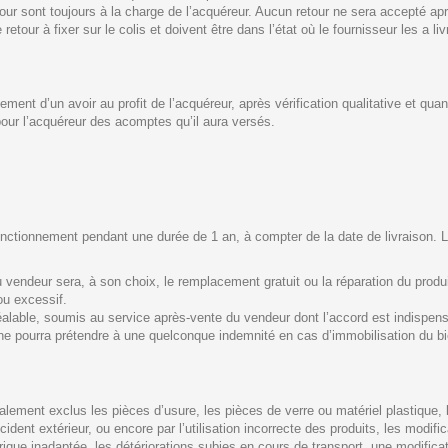
etour sont toujours à la charge de l’acquéreur. Aucun retour ne sera accepté apr
r à fixer sur le colis et doivent être dans l’état où le fournisseur les a liv
ement d’un avoir au profit de l’acquéreur, après vérification qualitative et qua
pour l’acquéreur des acomptes qu’il aura versés.
nctionnement pendant une durée de 1 an, à compter de la date de livraison. Les
au vendeur sera, à son choix, le remplacement gratuit ou la réparation du prod
u excessif.
 préalable, soumis au service après-vente du vendeur dont l’accord est indispe
e pourra prétendre à une quelconque indemnité en cas d’immobilisation du bien 
ement exclus les pièces d’usure, les pièces de verre ou matériel plastique, l’u
cident extérieur, ou encore par l’utilisation incorrecte des produits, les modif
que inadaptée, les détériorations subies en cours de transport, une modificati