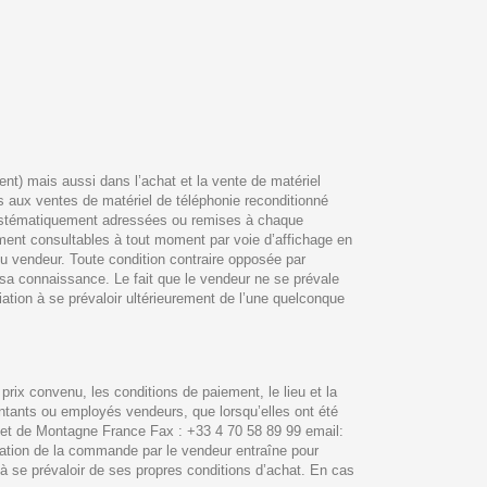
nt) mais aussi dans l’achat et la vente de matériel
s aux ventes de matériel de téléphonie reconditionné
 systématiquement adressées ou remises à chaque
ment consultables à tout moment par voie d’affichage en
 du vendeur. Toute condition contraire opposée par
 sa connaissance. Le fait que le vendeur ne se prévale
tion à se prévaloir ultérieurement de l’une quelconque
rix convenu, les conditions de paiement, le lieu et la
entants ou employés vendeurs, que lorsqu’elles ont été
ayet de Montagne France Fax : +33 4 70 58 89 99 email:
rmation de la commande par le vendeur entraîne pour
à se prévaloir de ses propres conditions d’achat. En cas