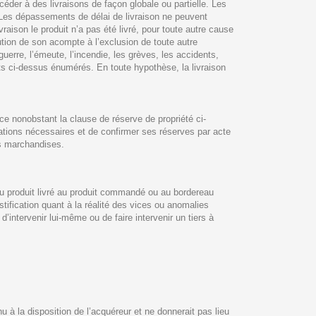
éder à des livraisons de façon globale ou partielle. Les
 Les dépassements de délai de livraison ne peuvent
aison le produit n’a pas été livré, pour toute autre cause
tution de son acompte à l’exclusion de toute autre
erre, l’émeute, l’incendie, les grèves, les accidents,
ts ci-dessus énumérés. En toute hypothèse, la livraison
 ce nonobstant la clause de réserve de propriété ci-
tations nécessaires et de confirmer ses réserves par acte
es marchandises.
 du produit livré au produit commandé ou au bordereau
ustification quant à la réalité des vices ou anomalies
d’intervenir lui-même ou de faire intervenir un tiers à
nu à la disposition de l’acquéreur et ne donnerait pas lieu