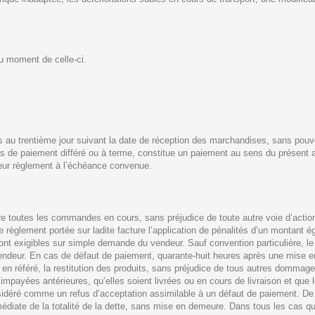
au moment de celle-ci.
s au trentième jour suivant la date de réception des marchandises, sans pouv
as de paiement différé ou à terme, constitue un paiement au sens du présent 
leur règlement à l’échéance convenue.
e toutes les commandes en cours, sans préjudice de toute autre voie d’actio
e règlement portée sur ladite facture l’application de pénalités d’un montant égal
ront exigibles sur simple demande du vendeur. Sauf convention particulière, le
 vendeur. En cas de défaut de paiement, quarante-huit heures après une mise e
en référé, la restitution des produits, sans préjudice de tous autres dommage
ayées antérieures, qu’elles soient livrées ou en cours de livraison et que 
onsidéré comme un refus d’acceptation assimilable à un défaut de paiement. D
médiate de la totalité de la dette, sans mise en demeure. Dans tous les cas q