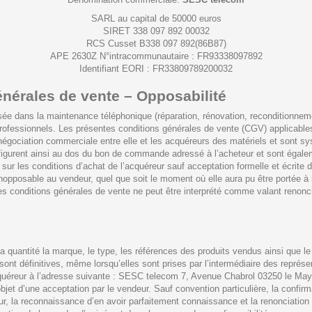
SARL au capital de 50000 euros
SIRET 338 097 892 00032
RCS Cusset B338 097 892(86B87)
APE 2630Z N°intracommunautaire : FR93338097892
Identifiant EORI : FR33809789200032
énérales de vente – Opposabilité
ée dans la maintenance téléphonique (réparation, rénovation, reconditionneme
professionnels. Les présentes conditions générales de vente (CGV) applicable
 négociation commerciale entre elle et les acquéreurs des matériels et sont
figurent ainsi au dos du bon de commande adressé à l’acheteur et sont égale
t sur les conditions d’achat de l’acquéreur sauf acceptation formelle et écrite
inopposable au vendeur, quel que soit le moment où elle aura pu être portée à
conditions générales de vente ne peut être interprété comme valant renoncia
quantité la marque, le type, les références des produits vendus ainsi que le p
nt définitives, même lorsqu’elles sont prises par l’intermédiaire des représ
l’acquéreur à l’adresse suivante : SESC telecom 7, Avenue Chabrol 03250 le M
objet d’une acceptation par le vendeur. Sauf convention particulière, la confi
r, la reconnaissance d’en avoir parfaitement connaissance et la renonciation 