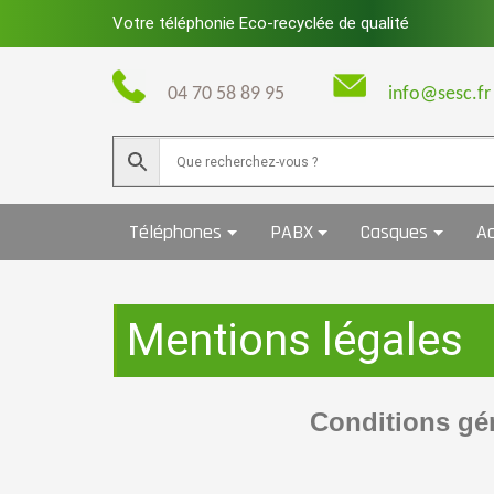
Skip
Votre téléphonie Eco-recyclée de qualité
to
content
04 70 58 89 95
info@sesc.fr
Téléphones
PABX
Casques
Ac
Mentions légales
Conditions gén