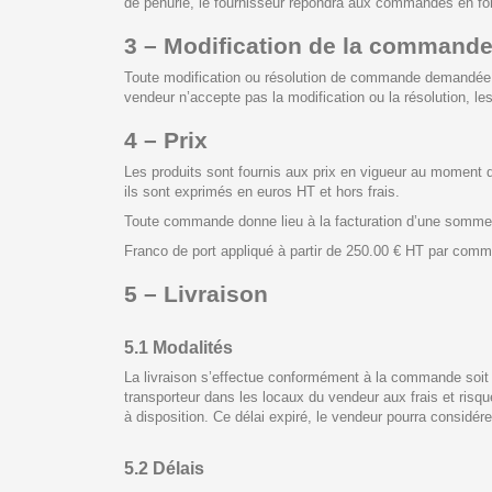
de pénurie, le fournisseur répondra aux commandes en fonc
3 – Modification de la command
Toute modification ou résolution de commande demandée par 
vendeur n’accepte pas la modification ou la résolution, le
4 – Prix
Les produits sont fournis aux prix en vigueur au moment d
ils sont exprimés en euros HT et hors frais.
Toute commande donne lieu à la facturation d’une somme fo
Franco de port appliqué à partir de 250.00 € HT par com
5 – Livraison
5.1 Modalités
La livraison s’effectue conformément à la commande soit pa
transporteur dans les locaux du vendeur aux frais et risqu
à disposition. Ce délai expiré, le vendeur pourra considér
5.2 Délais