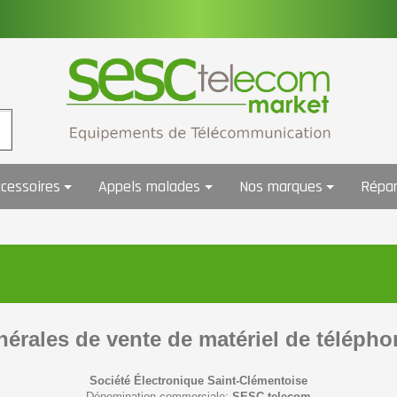
cessoires
Appels malades
Nos marques
Répar
érales de vente de matériel de télépho
Société Électronique Saint-Clémentoise
Dénomination commerciale:
SESC telecom