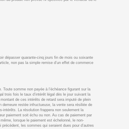
oir dépasser quarante-cinq jours fin de mois ou soixante
article, non pas la simple remise d’un effet de commerce
n. Toute somme non payée à l’échéance figurant sur la
 trois fois le taux d’intérêt légal dès le jour suivant la
 montant de ces intérêts de retard sera imputé de plein
n demeure restée infructueuse, la vente sera résiliée de
s-intérêts. La résolution frappera non seulement la
leur paiement soit échu ou non. Au cas de paiement par
e même, lorsque le paiement est échelonné, le non-
ui précèdent, les sommes qui seraient dues pour d’autres