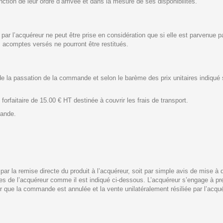
tion de leur ordre d’arrivée et dans la mesure de ses disponibilités.
e
l’acquéreur ne peut être prise en considération que si elle est parvenue par 
s acomptes versés ne pourront être restitués.
e la passation de la commande et selon le barème des prix unitaires indiqué s
rfaitaire de 15.00 € HT destinée à couvrir les frais de transport.
mande.
r la remise directe du produit à l’acquéreur, soit par simple avis de mise à d
es de l’acquéreur comme il est indiqué ci-dessous. L’acquéreur s’engage à pren
er que la commande est annulée et la vente unilatéralement résiliée par l’acqué