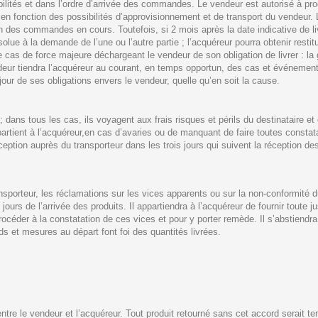
ilités et dans l’ordre d’arrivée des commandes. Le vendeur est autorisé à proc
 en fonction des possibilités d’approvisionnement et de transport du vendeur.
 des commandes en cours. Toutefois, si 2 mois après la date indicative de livr
solue à la demande de l’une ou l’autre partie ; l’acquéreur pourra obtenir resti
 de force majeure déchargeant le vendeur de son obligation de livrer : la gu
ndeur tiendra l’acquéreur au courant, en temps opportun, des cas et événemen
 jour de ses obligations envers le vendeur, quelle qu’en soit la cause.
; dans tous les cas, ils voyagent aux frais risques et périls du destinataire et
partient à l’acquéreur,en cas d’avaries ou de manquant de faire toutes consta
ception auprès du transporteur dans les trois jours qui suivent la réception d
ansporteur, les réclamations sur les vices apparents ou sur la non-conformité
 jours de l’arrivée des produits. Il appartiendra à l’acquéreur de fournir toute j
rocéder à la constatation de ces vices et pour y porter remède. Il s’abstiendra 
ds et mesures au départ font foi des quantités livrées.
 entre le vendeur et l’acquéreur. Tout produit retourné sans cet accord serait te