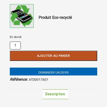
Produit Eco-recyclé
En stock
quantité
de
AASTRA
AJOUTER AU PANIER
M670
Modules
additionnel
DEMANDER UN DEVIS
36
touches
Référence:
ATD0017A01
Description