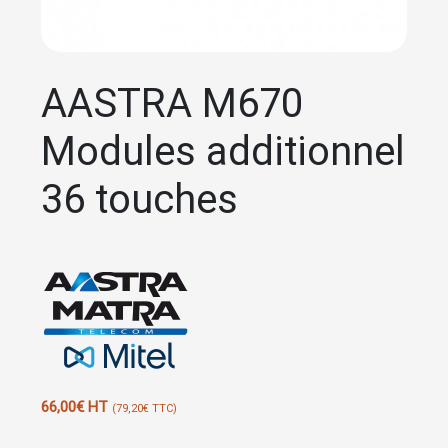
AASTRA M670
Modules additionnel
36 touches
66,00
€
HT
(
79,20
€
TTC)