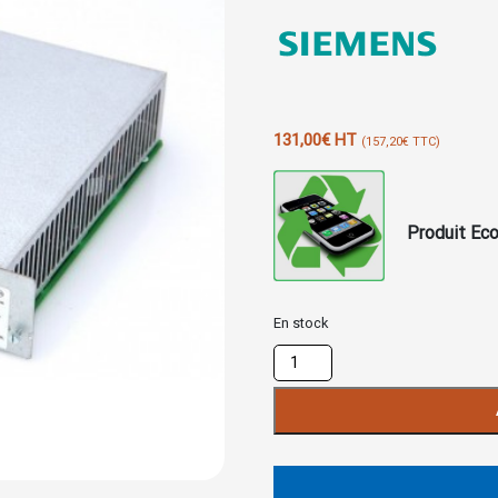
131,00
€
HT
(
157,20
€
TTC)
Produit Eco
En stock
quantité
de
Alimentation
PSUC