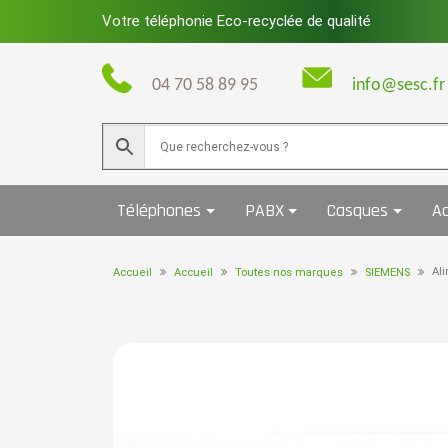
Skip
Votre téléphonie Eco-recyclée de qualité
to
content
04 70 58 89 95
info@sesc.fr
Téléphones
PABX
Casques
Ac
Al
Accueil
Accueil
Toutes nos marques
SIEMENS