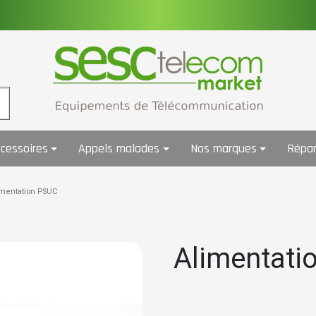
cessoires
Appels malades
Nos marques
Répar
imentation PSUC
Alimentati