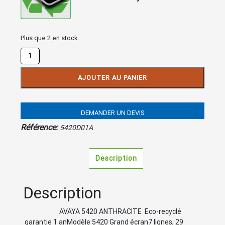
Plus que 2 en stock
quantité
de
AVAYA
AJOUTER AU PANIER
5420
Anthracite
DEMANDER UN DEVIS
Référence:
5420D01A
Description
Description
AVAYA 5420 ANTHRACITE Eco-recyclé
garantie 1 anModèle 5420 Grand écran7 lignes, 29