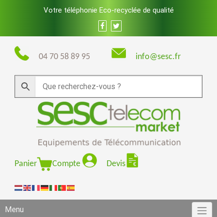
Skip
Votre téléphonie Eco-recyclée de qualité
to
content
04 70 58 89 95
info@sesc.fr
Panier
Compte
Devis
Menu