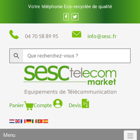
Skip
Votre téléphonie Eco-recyclée de qualité
to
content
04 70 58 89 95
info@sesc.fr
Panier
Compte
Devis
Menu