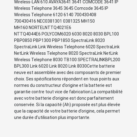
Wireless-LAN 610 AVAYA3641 3641 COMCODE 3641 IP
Wireless Telephone 3645 3645 Comcode 3645 IP
Wireless Telephone 6120 6140 700430408
700430416 NEC0381301 0381325 MH150
MH160 NORTELNTTQ4021E6
NTTQ4044E6 POLYCOM6020 6030 8020 8030 BPL100
PBP0850 PBP1300 PBP1850 SpectraLink 8020
SpectraLink Link Wireless Telephone 6020 SpectraLink
NetLink Wireless Telephone 8020 SpectraLink NetLink
Wireless Telephone 8030 TB100 SPECTRALINKBPL200
BPL300 Link 6020 Link 8020 Link 8030Cette batterie
neuve est assemblée avec des composants de premier
choix. Ses spécifications répondent en tous points aux
normes du constructeur d’origine et la batterie est
garantie contre tout vice de fabrication.La compatibilité
avec votre batterie d’origine est donc parfaitement
conservée. Si la capacité (Ah) proposée est plus élevée
que la capacité de votre batterie d’origine, cela permet
une durée d’utilisation plus importante.