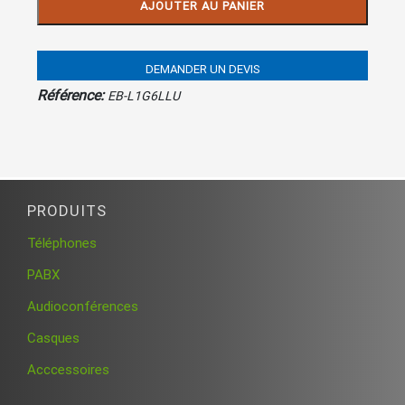
AJOUTER AU PANIER
Samsung
Galaxy
S3
DEMANDER UN DEVIS
Référence:
EB-L1G6LLU
PRODUITS
Téléphones
PABX
Audioconférences
Casques
Acccessoires