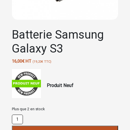
Batterie Samsung
Galaxy S3
16,00
€
HT
(
19,20
€
TTC)
Produit Neuf
Plus que 2 en stock
quantité
de
Batterie