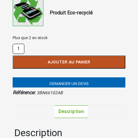
Produit Eco-recyclé
Plus que 2 en stock
quantité
de
Borne
AJOUTER AU PANIER
DECT
Alcatel
4070
DEMANDER UN DEVIS
EO
IBS
Référence:
3BN66102AB
(externe)
Description
Description