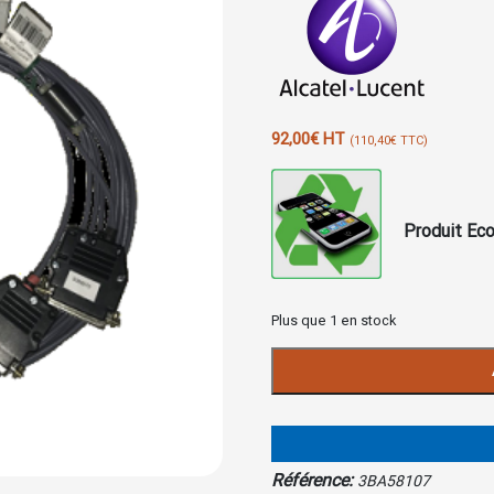
92,00
€
HT
(
110,40
€
TTC)
Produit Eco
Plus que 1 en stock
quantité
de
CABLE
4635
V24
10
Référence:
3BA58107
metres