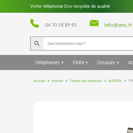
Skip
Votre téléphonie Eco-recyclée de qualité
to
content
04 70 58 89 95
info@sesc.fr
Téléphones
PABX
Casques
Ac
CA
Accueil
Accueil
Toutes nos marques
ALCATEL