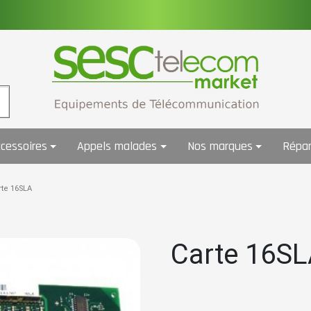
cessoires
Appels malades
Nos marques
Répar
rte 16SLA
Carte 16S