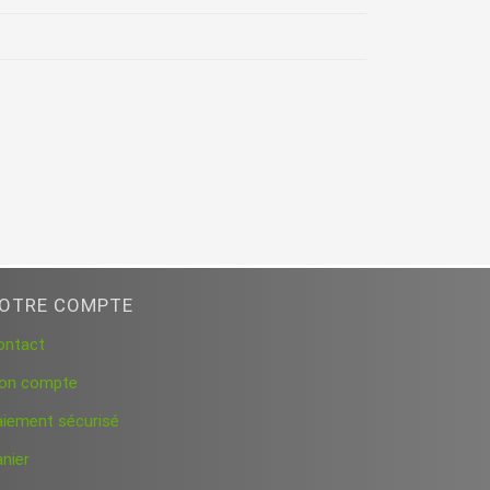
OTRE COMPTE
ontact
on compte
aiement sécurisé
nier