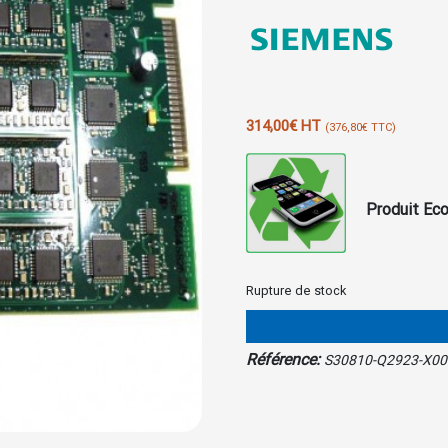
314,00
€
HT
(
376,80
€
TTC)
Produit Eco
Rupture de stock
Référence:
S30810-Q2923-X00