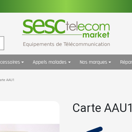
cessoires
Appels malades
Nos marques
Répar
arte AAU1
Carte AAU