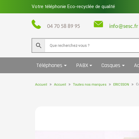
Skip
Votre téléphonie Eco-recyclée de qualité
to
content
04 70 58 89 95
info@sesc.fr
Téléphones
PABX
Casques
Ac
C
Accueil
Accueil
Toutes nos marques
ERICSSON