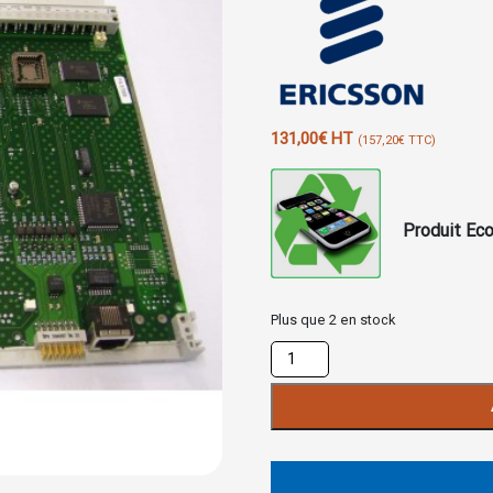
131,00
€
HT
(
157,20
€
TTC)
Produit Eco
Plus que 2 en stock
quantité
de
Carte
AAU1