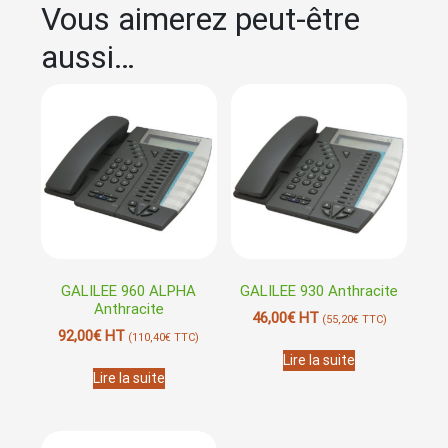
Vous aimerez peut-être
aussi…
GALILEE 960 ALPHA
GALILEE 930 Anthracite
Anthracite
46,00
€
HT
(
55,20
€
TTC)
92,00
€
HT
(
110,40
€
TTC)
Lire la suite
Lire la suite