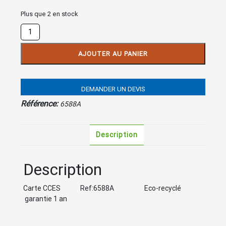
Plus que 2 en stock
quantité
de
Carte
AJOUTER AU PANIER
CCES
DEMANDER UN DEVIS
Référence:
6588A
Description
Description
Carte CCES Ref:6588A Eco-recyclé
garantie 1 an