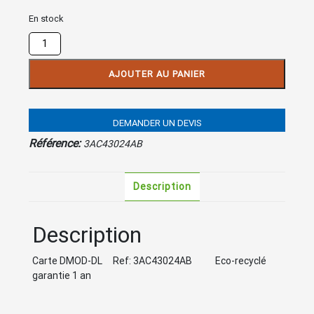
En stock
quantité
de
Carte
AJOUTER AU PANIER
DMOD-
DL
DEMANDER UN DEVIS
Référence:
3AC43024AB
Description
Description
Carte DMOD-DL Ref: 3AC43024AB Eco-recyclé
garantie 1 an