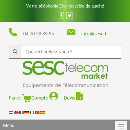
Skip
Votre téléphonie Eco-recyclée de qualité
to
content
04 70 58 89 95
info@sesc.fr
Panier
Compte
Devis
Menu