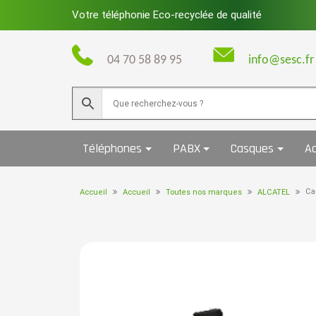
Skip
Votre téléphonie Eco-recyclée de qualité
to
content
04 70 58 89 95
info@sesc.fr
Téléphones
PABX
Casques
Ac
Ca
Accueil
Accueil
Toutes nos marques
ALCATEL