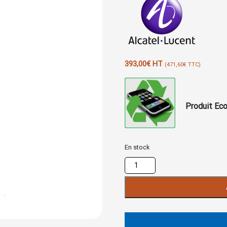
393,00
€
HT
(
471,60
€
TTC)
Produit Eco
En stock
quantité
de
Carte
INT1A