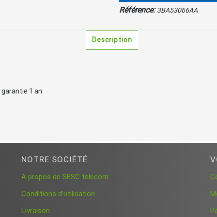
Référence:
3BA53066AA
Description
arantie 1 an
NOTRE SOCIÉTÉ
V
A propos de SESC telecom
C
Conditions d’utilisation
M
Livraison
P