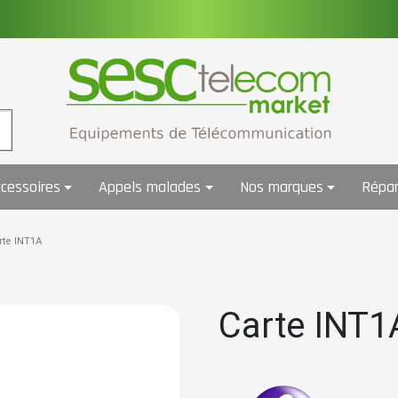
cessoires
Appels malades
Nos marques
Répar
rte INT1A
Carte INT1