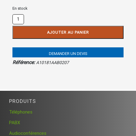
En stock
quantité
de
Carte
AJOUTER AU PANIER
ITN
DEMANDER UN DEVIS
Référence:
A10181AAB0207
PRODUITS
Téléphones
PABX
Audioconférences