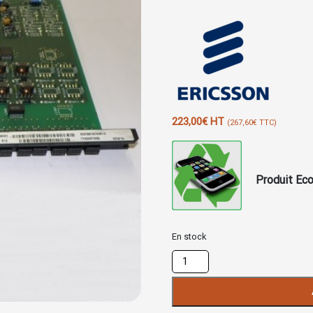
223,00
€
HT
(
267,60
€
TTC)
Produit Eco
En stock
quantité
de
Carte
MID1