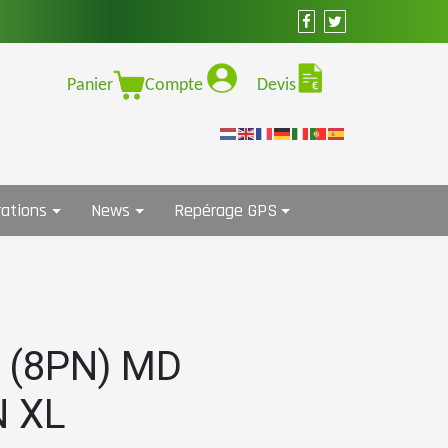
Panier
Compte
Devis
ations
News
Repérage GPS
1 (8PN) MD
 XL