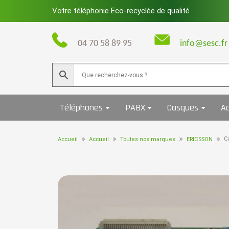
Skip
Votre téléphonie Eco-recyclée de qualité
to
content
04 70 58 89 95
info@sesc.fr
Téléphones
PABX
Casques
Ac
C
Accueil
Accueil
Toutes nos marques
ERICSSON